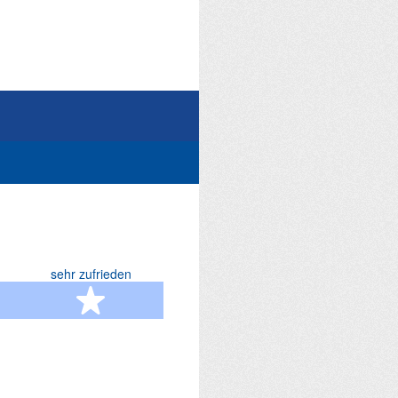
sehr zufrieden
terne
5 Sterne