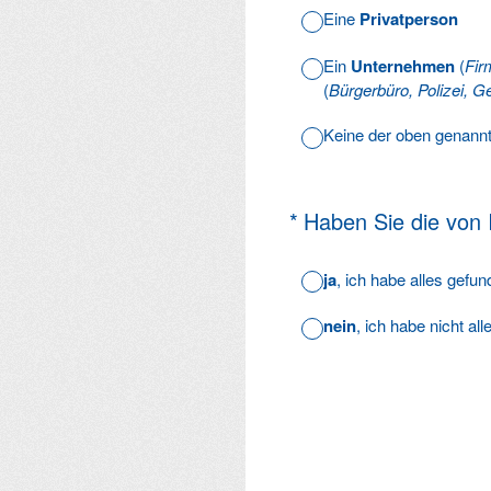
Eine
Privatperson
Ein
Unternehmen
(
Fir
(
Bürgerbüro, Polizei, Ge
Keine der oben genann
(Erforderlich.)
*
Haben Sie die von
ja
, ich habe alles gefu
nein
, ich habe nicht al