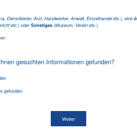
ma, Dienstleister, Arzt, Handwerker, Anwalt, Einzelhandel etc.
), eine
ö
richt etc.
) oder
Sonstiges
(
Museum, Verein etc.
)
ten
 Ihnen gesuchten Informationen gefunden?
nden
les gefunden
Weiter