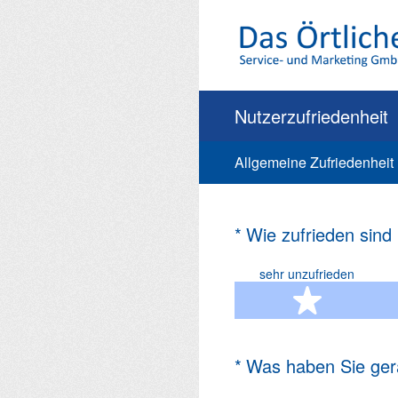
Zum
Inhalt
springen
Nutzerzufriedenheit
Allgemeine Zufriedenheit
(Erforderlich.)
*
Wie zufrieden sind
sehr unzufrieden
1 Ste
(Erforderlich.)
*
Was haben Sie ger