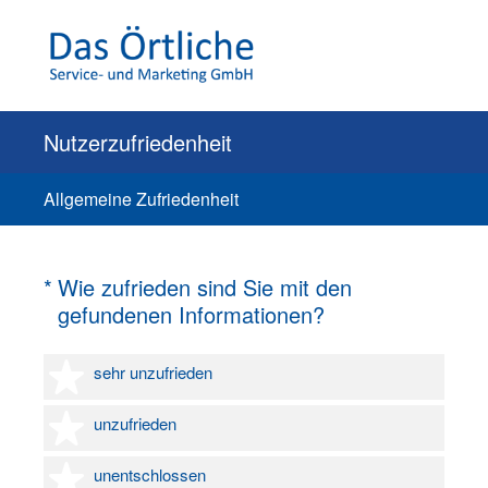
Nutzerzufriedenheit
Allgemeine Zufriedenheit
(Erforderlich.)
*
Wie zufrieden sind Sie mit den
gefundenen Informationen?
1 Stern
sehr unzufrieden
2 Sterne
unzufrieden
3 Sterne
unentschlossen