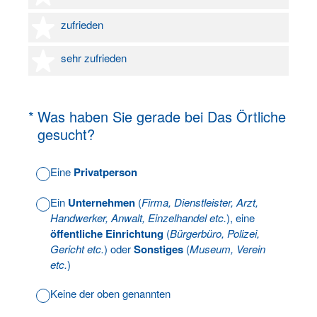
4 Sterne
zufrieden
5 Sterne
sehr zufrieden
(Erforderlich.)
*
Was haben Sie gerade bei Das Örtliche
gesucht?
Eine
Privatperson
Ein
Unternehmen
(
Firma, Dienstleister, Arzt,
Handwerker, Anwalt, Einzelhandel etc.
), eine
öffentliche Einrichtung
(
Bürgerbüro, Polizei,
Gericht etc.
) oder
Sonstiges
(
Museum, Verein
etc.
)
Keine der oben genannten