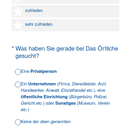
4 Sterne
zufrieden
5 Sterne
sehr zufrieden
(Erforderlich.)
*
Was haben Sie gerade bei Das Örtliche
gesucht?
Eine
Privatperson
Ein
Unternehmen
(
Firma, Dienstleister, Arzt,
Handwerker, Anwalt, Einzelhandel etc.
), eine
öffentliche Einrichtung
(
Bürgerbüro, Polizei,
Gericht etc.
) oder
Sonstiges
(
Museum, Verein
etc.
)
Keine der oben genannten