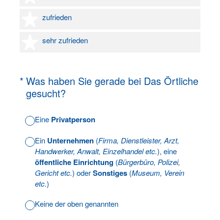
4 Sterne
zufrieden
5 Sterne
sehr zufrieden
(Erforderlich.)
*
Was haben Sie gerade bei Das Örtliche
gesucht?
Eine
Privatperson
Ein
Unternehmen
(
Firma, Dienstleister, Arzt,
Handwerker, Anwalt, Einzelhandel etc.
), eine
öffentliche Einrichtung
(
Bürgerbüro, Polizei,
Gericht etc.
) oder
Sonstiges
(
Museum, Verein
etc.
)
Keine der oben genannten