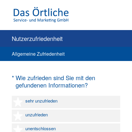
Nutzerzufriedenheit
Allgemeine Zufriedenheit
(Erforderlich.)
*
Wie zufrieden sind Sie mit den
gefundenen Informationen?
1 Stern
sehr unzufrieden
2 Sterne
unzufrieden
3 Sterne
unentschlossen