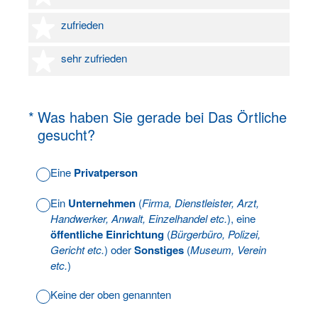
4 Sterne
zufrieden
5 Sterne
sehr zufrieden
(Erforderlich.)
*
Was haben Sie gerade bei Das Örtliche
gesucht?
Eine
Privatperson
Ein
Unternehmen
(
Firma, Dienstleister, Arzt,
Handwerker, Anwalt, Einzelhandel etc.
), eine
öffentliche Einrichtung
(
Bürgerbüro, Polizei,
Gericht etc.
) oder
Sonstiges
(
Museum, Verein
etc.
)
Keine der oben genannten