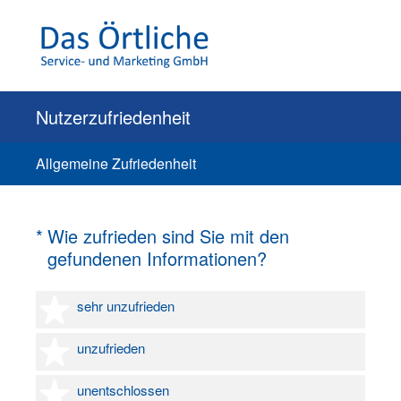
Nutzerzufriedenheit
Allgemeine Zufriedenheit
(Erforderlich.)
*
Wie zufrieden sind Sie mit den
gefundenen Informationen?
1 Stern
sehr unzufrieden
2 Sterne
unzufrieden
3 Sterne
unentschlossen