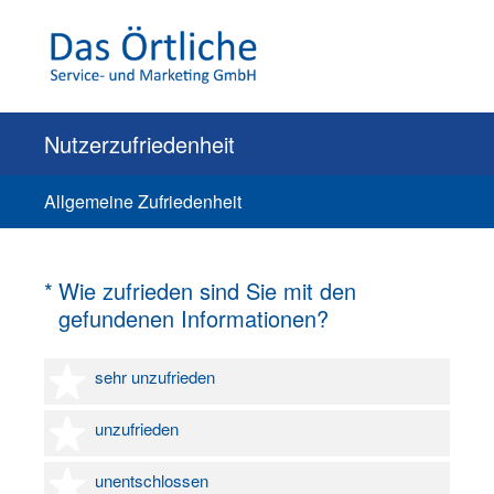
Nutzerzufriedenheit
Allgemeine Zufriedenheit
(Erforderlich.)
*
Wie zufrieden sind Sie mit den
gefundenen Informationen?
1 Stern
sehr unzufrieden
2 Sterne
unzufrieden
3 Sterne
unentschlossen