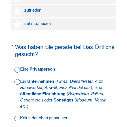
4 Sterne
zufrieden
5 Sterne
sehr zufrieden
(Erforderlich.)
*
Was haben Sie gerade bei Das Örtliche
gesucht?
Eine
Privatperson
Ein
Unternehmen
(
Firma, Dienstleister, Arzt,
Handwerker, Anwalt, Einzelhandel etc.
), eine
öffentliche Einrichtung
(
Bürgerbüro, Polizei,
Gericht etc.
) oder
Sonstiges
(
Museum, Verein
etc.
)
Keine der oben genannten