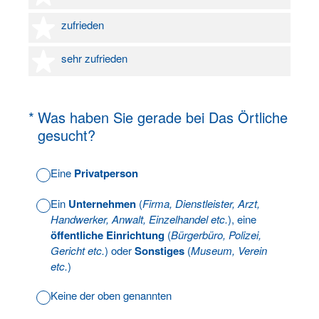
4 Sterne
zufrieden
5 Sterne
sehr zufrieden
(Erforderlich.)
*
Was haben Sie gerade bei Das Örtliche
gesucht?
Eine
Privatperson
Ein
Unternehmen
(
Firma, Dienstleister, Arzt,
Handwerker, Anwalt, Einzelhandel etc.
), eine
öffentliche Einrichtung
(
Bürgerbüro, Polizei,
Gericht etc.
) oder
Sonstiges
(
Museum, Verein
etc.
)
Keine der oben genannten