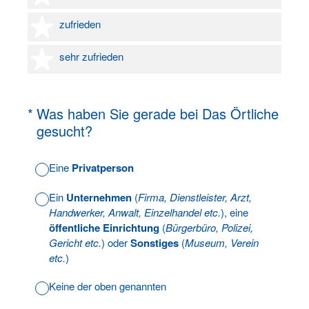
4 Sterne
zufrieden
5 Sterne
sehr zufrieden
(Erforderlich.)
*
Was haben Sie gerade bei Das Örtliche
gesucht?
Eine
Privatperson
Ein
Unternehmen
(
Firma, Dienstleister, Arzt,
Handwerker, Anwalt, Einzelhandel etc.
), eine
öffentliche Einrichtung
(
Bürgerbüro, Polizei,
Gericht etc.
) oder
Sonstiges
(
Museum, Verein
etc.
)
Keine der oben genannten