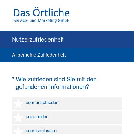
Nutzerzufriedenheit
Allgemeine Zufriedenheit
(Erforderlich.)
*
Wie zufrieden sind Sie mit den
gefundenen Informationen?
1 Stern
sehr unzufrieden
2 Sterne
unzufrieden
3 Sterne
unentschlossen