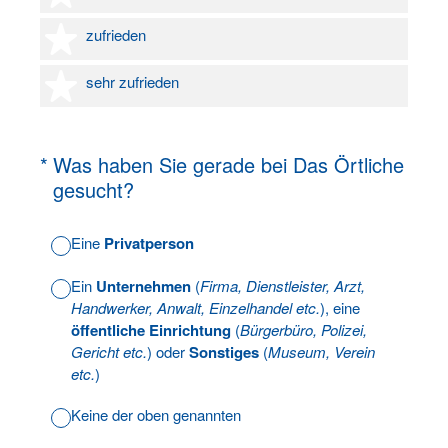
4 Sterne
zufrieden
5 Sterne
sehr zufrieden
(Erforderlich.)
*
Was haben Sie gerade bei Das Örtliche
gesucht?
Eine
Privatperson
Ein
Unternehmen
(
Firma, Dienstleister, Arzt,
Handwerker, Anwalt, Einzelhandel etc.
), eine
öffentliche Einrichtung
(
Bürgerbüro, Polizei,
Gericht etc.
) oder
Sonstiges
(
Museum, Verein
etc.
)
Keine der oben genannten