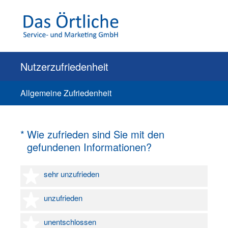
Nutzerzufriedenheit
Allgemeine Zufriedenheit
(Erforderlich.)
*
Wie zufrieden sind Sie mit den
gefundenen Informationen?
1 Stern
sehr unzufrieden
2 Sterne
unzufrieden
3 Sterne
unentschlossen