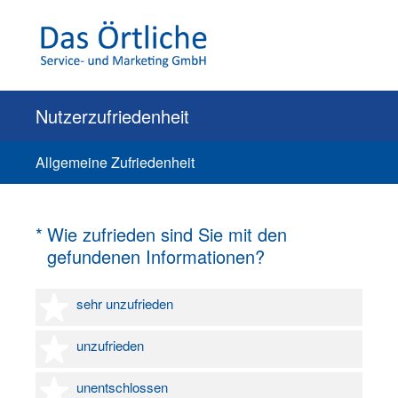
Nutzerzufriedenheit
Allgemeine Zufriedenheit
(Erforderlich.)
*
Wie zufrieden sind Sie mit den
gefundenen Informationen?
1 Stern
sehr unzufrieden
2 Sterne
unzufrieden
3 Sterne
unentschlossen