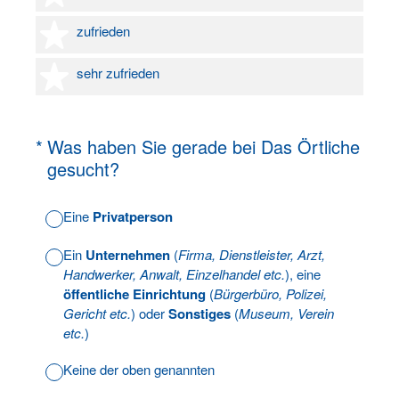
4 Sterne
zufrieden
5 Sterne
sehr zufrieden
(Erforderlich.)
*
Was haben Sie gerade bei Das Örtliche
gesucht?
Eine
Privatperson
Ein
Unternehmen
(
Firma, Dienstleister, Arzt,
Handwerker, Anwalt, Einzelhandel etc.
), eine
öffentliche Einrichtung
(
Bürgerbüro, Polizei,
Gericht etc.
) oder
Sonstiges
(
Museum, Verein
etc.
)
Keine der oben genannten