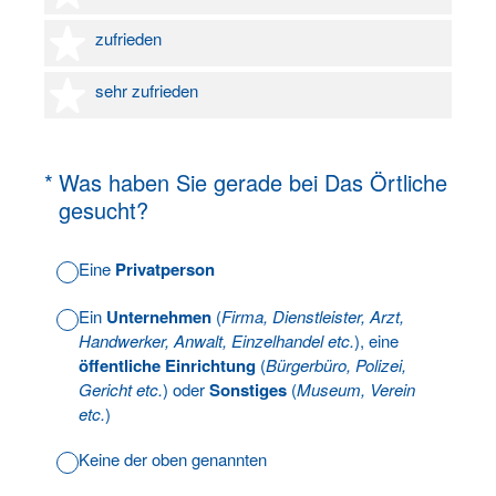
4 Sterne
zufrieden
5 Sterne
sehr zufrieden
(Erforderlich.)
*
Was haben Sie gerade bei Das Örtliche
gesucht?
Eine
Privatperson
Ein
Unternehmen
(
Firma, Dienstleister, Arzt,
Handwerker, Anwalt, Einzelhandel etc.
), eine
öffentliche Einrichtung
(
Bürgerbüro, Polizei,
Gericht etc.
) oder
Sonstiges
(
Museum, Verein
etc.
)
Keine der oben genannten