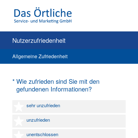
Nutzerzufriedenheit
Allgemeine Zufriedenheit
(Erforderlich.)
*
Wie zufrieden sind Sie mit den
gefundenen Informationen?
1 Stern
sehr unzufrieden
2 Sterne
unzufrieden
3 Sterne
unentschlossen