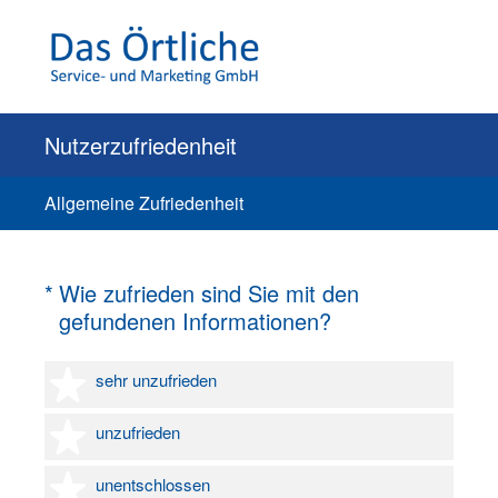
Nutzerzufriedenheit
Allgemeine Zufriedenheit
(Erforderlich.)
*
Wie zufrieden sind Sie mit den
gefundenen Informationen?
1 Stern
sehr unzufrieden
2 Sterne
unzufrieden
3 Sterne
unentschlossen