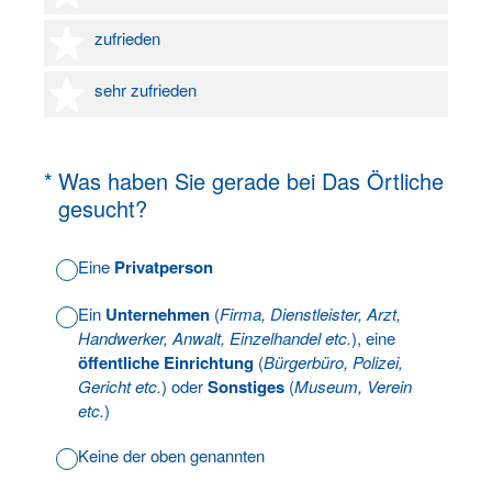
4 Sterne
zufrieden
5 Sterne
sehr zufrieden
(Erforderlich.)
*
Was haben Sie gerade bei Das Örtliche
gesucht?
Eine
Privatperson
Ein
Unternehmen
(
Firma, Dienstleister, Arzt,
Handwerker, Anwalt, Einzelhandel etc.
), eine
öffentliche Einrichtung
(
Bürgerbüro, Polizei,
Gericht etc.
) oder
Sonstiges
(
Museum, Verein
etc.
)
Keine der oben genannten