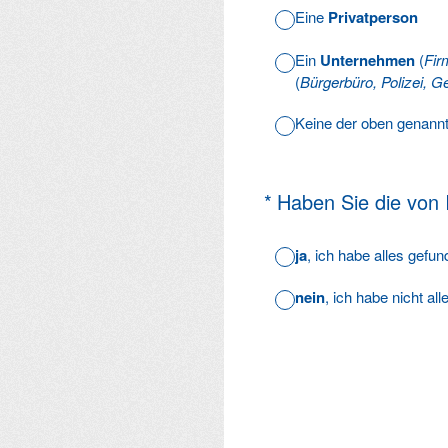
Eine
Privatperson
Ein
Unternehmen
(
Fir
(
Bürgerbüro, Polizei, Ge
Keine der oben genann
(Erforderlich.)
*
Haben Sie die von
ja
, ich habe alles gefu
nein
, ich habe nicht al