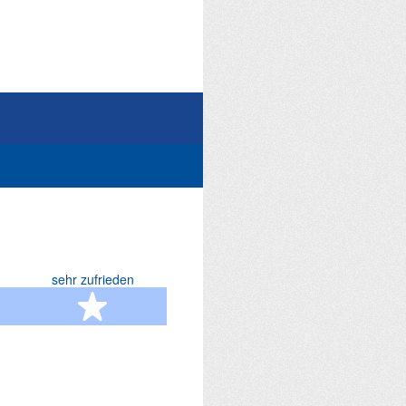
sehr zufrieden
terne
5 Sterne