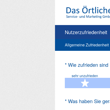
Zum
Inhalt
springen
Nutzerzufriedenheit
Allgemeine Zufriedenheit
(Erforderlich.)
*
Wie zufrieden sind
sehr unzufrieden
1 Ste
(Erforderlich.)
*
Was haben Sie ger