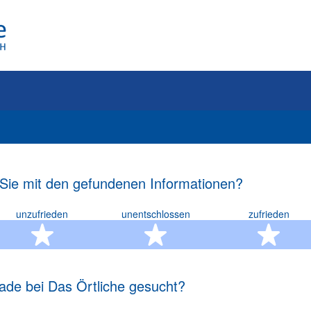
 Sie mit den gefundenen Informationen?
unzufrieden
unentschlossen
zufrieden
rn
2 Sterne
3 Sterne
4 S
ade bei Das Örtliche gesucht?