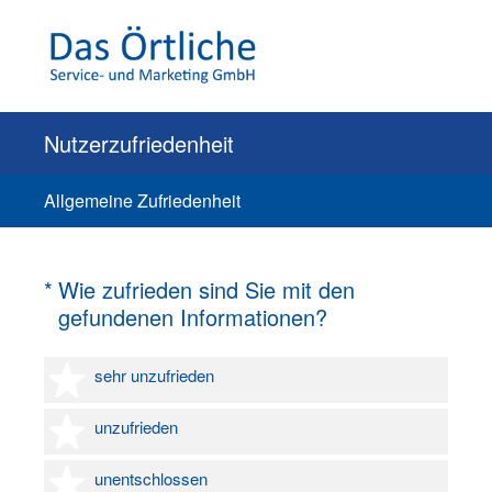
Nutzerzufriedenheit
Allgemeine Zufriedenheit
(Erforderlich.)
*
Wie zufrieden sind Sie mit den
gefundenen Informationen?
1 Stern
sehr unzufrieden
2 Sterne
unzufrieden
3 Sterne
unentschlossen