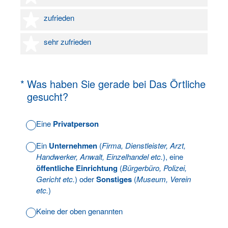
4 Sterne
zufrieden
5 Sterne
sehr zufrieden
(Erforderlich.)
*
Was haben Sie gerade bei Das Örtliche
gesucht?
Eine
Privatperson
Ein
Unternehmen
(
Firma, Dienstleister, Arzt,
Handwerker, Anwalt, Einzelhandel etc.
), eine
öffentliche Einrichtung
(
Bürgerbüro, Polizei,
Gericht etc.
) oder
Sonstiges
(
Museum, Verein
etc.
)
Keine der oben genannten