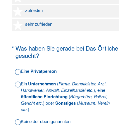
4 Sterne
zufrieden
5 Sterne
sehr zufrieden
(Erforderlich.)
*
Was haben Sie gerade bei Das Örtliche
gesucht?
Eine
Privatperson
Ein
Unternehmen
(
Firma, Dienstleister, Arzt,
Handwerker, Anwalt, Einzelhandel etc.
), eine
öffentliche Einrichtung
(
Bürgerbüro, Polizei,
Gericht etc.
) oder
Sonstiges
(
Museum, Verein
etc.
)
Keine der oben genannten