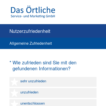
Nutzerzufriedenheit
Allgemeine Zufriedenheit
(Erforderlich.)
*
Wie zufrieden sind Sie mit den
gefundenen Informationen?
1 Stern
sehr unzufrieden
2 Sterne
unzufrieden
3 Sterne
unentschlossen