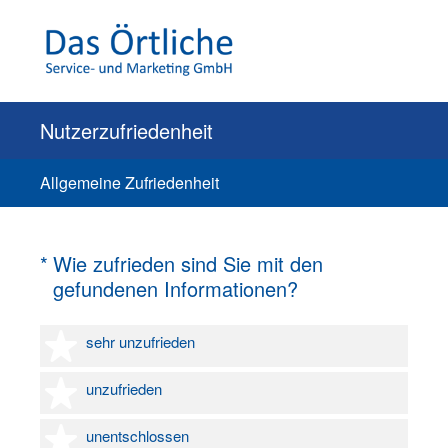
Nutzerzufriedenheit
Allgemeine Zufriedenheit
(Erforderlich.)
*
Wie zufrieden sind Sie mit den
gefundenen Informationen?
1 Stern
sehr unzufrieden
2 Sterne
unzufrieden
3 Sterne
unentschlossen