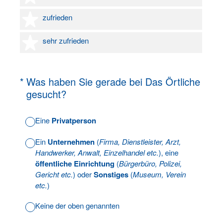
4 Sterne
zufrieden
5 Sterne
sehr zufrieden
(Erforderlich.)
*
Was haben Sie gerade bei Das Örtliche
gesucht?
Eine
Privatperson
Ein
Unternehmen
(
Firma, Dienstleister, Arzt,
Handwerker, Anwalt, Einzelhandel etc.
), eine
öffentliche Einrichtung
(
Bürgerbüro, Polizei,
Gericht etc.
) oder
Sonstiges
(
Museum, Verein
etc.
)
Keine der oben genannten