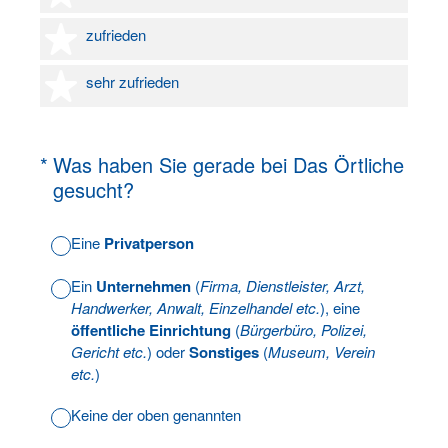
4 Sterne
zufrieden
5 Sterne
sehr zufrieden
(Erforderlich.)
*
Was haben Sie gerade bei Das Örtliche
gesucht?
Eine
Privatperson
Ein
Unternehmen
(
Firma, Dienstleister, Arzt,
Handwerker, Anwalt, Einzelhandel etc.
), eine
öffentliche Einrichtung
(
Bürgerbüro, Polizei,
Gericht etc.
) oder
Sonstiges
(
Museum, Verein
etc.
)
Keine der oben genannten