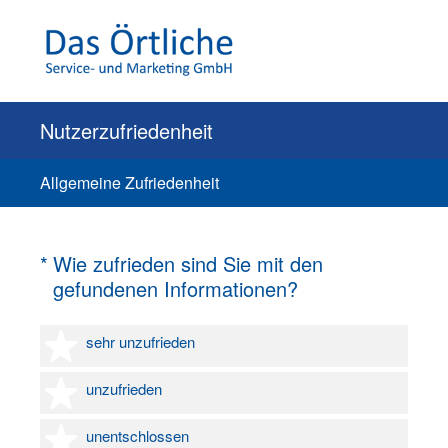
Nutzerzufriedenheit
Allgemeine Zufriedenheit
(Erforderlich.)
*
Wie zufrieden sind Sie mit den
gefundenen Informationen?
1 Stern
sehr unzufrieden
2 Sterne
unzufrieden
3 Sterne
unentschlossen