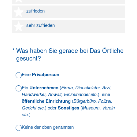
4 Sterne
zufrieden
5 Sterne
sehr zufrieden
(Erforderlich.)
*
Was haben Sie gerade bei Das Örtliche
gesucht?
Eine
Privatperson
Ein
Unternehmen
(
Firma, Dienstleister, Arzt,
Handwerker, Anwalt, Einzelhandel etc.
), eine
öffentliche Einrichtung
(
Bürgerbüro, Polizei,
Gericht etc.
) oder
Sonstiges
(
Museum, Verein
etc.
)
Keine der oben genannten