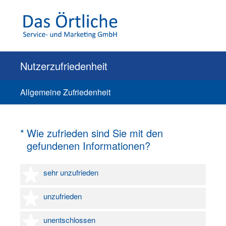
Nutzerzufriedenheit
Allgemeine Zufriedenheit
(Erforderlich.)
*
Wie zufrieden sind Sie mit den
gefundenen Informationen?
1 Stern
sehr unzufrieden
2 Sterne
unzufrieden
3 Sterne
unentschlossen