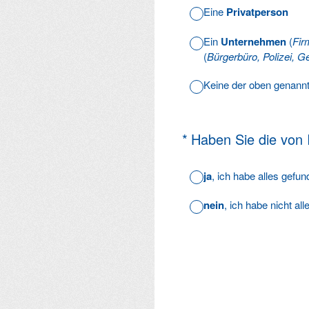
Eine
Privatperson
Ein
Unternehmen
(
Fir
(
Bürgerbüro, Polizei, Ge
Keine der oben genann
(Erforderlich.)
*
Haben Sie die von
ja
, ich habe alles gefu
nein
, ich habe nicht al