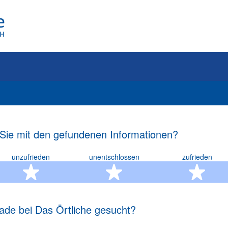
 Sie mit den gefundenen Informationen?
unzufrieden
unentschlossen
zufrieden
rn
2 Sterne
3 Sterne
4 S
ade bei Das Örtliche gesucht?