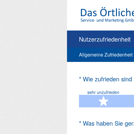
Zum
Inhalt
springen
Nutzerzufriedenheit
Allgemeine Zufriedenheit
(Erforderlich.)
*
Wie zufrieden sind
sehr unzufrieden
1 Ste
(Erforderlich.)
*
Was haben Sie ger