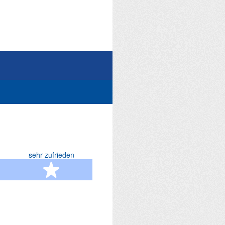
sehr zufrieden
terne
5 Sterne