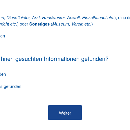
ma, Dienstleister, Arzt, Handwerker, Anwalt, Einzelhandel etc.
), eine
ö
richt etc.
) oder
Sonstiges
(
Museum, Verein etc.
)
ten
 Ihnen gesuchten Informationen gefunden?
nden
les gefunden
Weiter