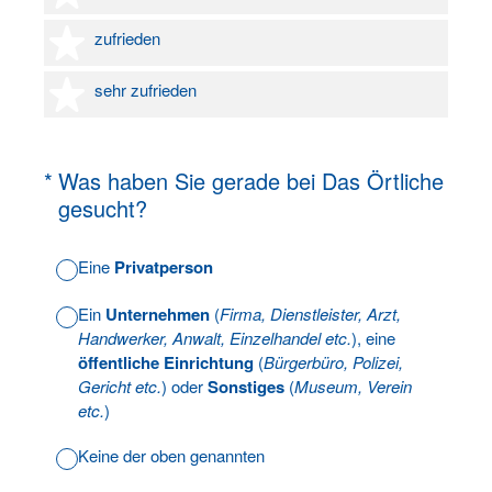
4 Sterne
zufrieden
5 Sterne
sehr zufrieden
(Erforderlich.)
*
Was haben Sie gerade bei Das Örtliche
gesucht?
Eine
Privatperson
Ein
Unternehmen
(
Firma, Dienstleister, Arzt,
Handwerker, Anwalt, Einzelhandel etc.
), eine
öffentliche Einrichtung
(
Bürgerbüro, Polizei,
Gericht etc.
) oder
Sonstiges
(
Museum, Verein
etc.
)
Keine der oben genannten