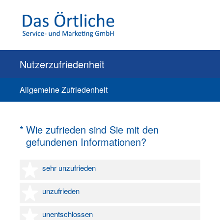
Nutzerzufriedenheit
Allgemeine Zufriedenheit
(Erforderlich.)
*
Wie zufrieden sind Sie mit den
gefundenen Informationen?
1 Stern
sehr unzufrieden
2 Sterne
unzufrieden
3 Sterne
unentschlossen