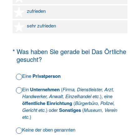
4 Sterne
zufrieden
5 Sterne
sehr zufrieden
(Erforderlich.)
*
Was haben Sie gerade bei Das Örtliche
gesucht?
Eine
Privatperson
Ein
Unternehmen
(
Firma, Dienstleister, Arzt,
Handwerker, Anwalt, Einzelhandel etc.
), eine
öffentliche Einrichtung
(
Bürgerbüro, Polizei,
Gericht etc.
) oder
Sonstiges
(
Museum, Verein
etc.
)
Keine der oben genannten