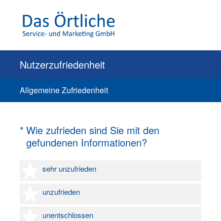
Nutzerzufriedenheit
Allgemeine Zufriedenheit
(Erforderlich.)
*
Wie zufrieden sind Sie mit den
gefundenen Informationen?
1 Stern
sehr unzufrieden
2 Sterne
unzufrieden
3 Sterne
unentschlossen