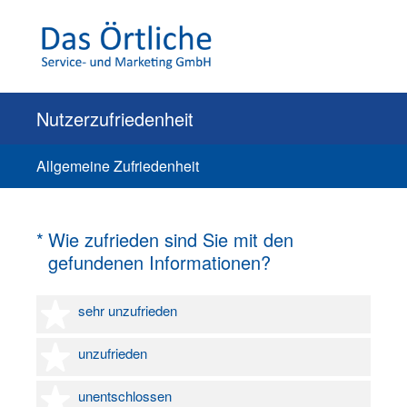
Nutzerzufriedenheit
Allgemeine Zufriedenheit
(Erforderlich.)
*
Wie zufrieden sind Sie mit den
gefundenen Informationen?
1 Stern
sehr unzufrieden
2 Sterne
unzufrieden
3 Sterne
unentschlossen