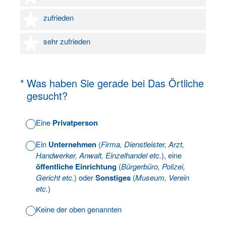
4 Sterne
zufrieden
5 Sterne
sehr zufrieden
(Erforderlich.)
*
Was haben Sie gerade bei Das Örtliche
gesucht?
Eine
Privatperson
Ein
Unternehmen
(
Firma, Dienstleister, Arzt,
Handwerker, Anwalt, Einzelhandel etc.
), eine
öffentliche Einrichtung
(
Bürgerbüro, Polizei,
Gericht etc.
) oder
Sonstiges
(
Museum, Verein
etc.
)
Keine der oben genannten