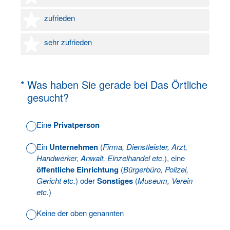
4 Sterne
zufrieden
5 Sterne
sehr zufrieden
(Erforderlich.)
*
Was haben Sie gerade bei Das Örtliche
gesucht?
Eine
Privatperson
Ein
Unternehmen
(
Firma, Dienstleister, Arzt,
Handwerker, Anwalt, Einzelhandel etc.
), eine
öffentliche Einrichtung
(
Bürgerbüro, Polizei,
Gericht etc.
) oder
Sonstiges
(
Museum, Verein
etc.
)
Keine der oben genannten