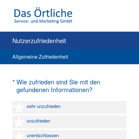
Nutzerzufriedenheit
Allgemeine Zufriedenheit
(Erforderlich.)
*
Wie zufrieden sind Sie mit den
gefundenen Informationen?
1 Stern
sehr unzufrieden
2 Sterne
unzufrieden
3 Sterne
unentschlossen