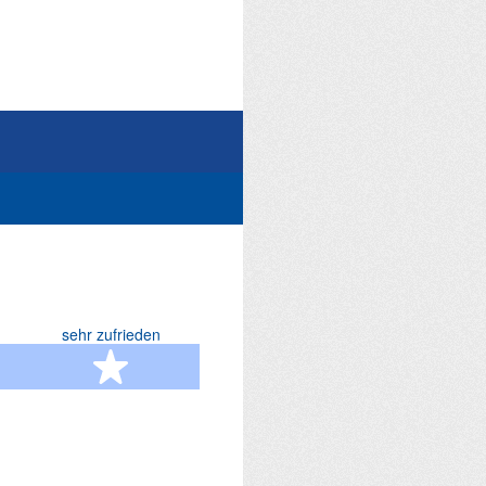
sehr zufrieden
terne
5 Sterne