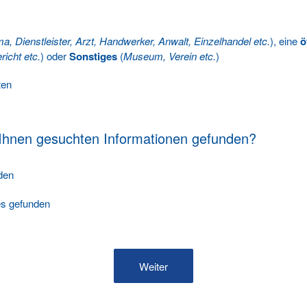
ma, Dienstleister, Arzt, Handwerker, Anwalt, Einzelhandel etc.
), eine
ö
richt etc.
) oder
Sonstiges
(
Museum, Verein etc.
)
ten
 Ihnen gesuchten Informationen gefunden?
nden
les gefunden
Weiter