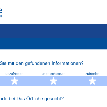
 Sie mit den gefundenen Informationen?
unzufrieden
unentschlossen
zufrieden
rn
2 Sterne
3 Sterne
4 S
ade bei Das Örtliche gesucht?