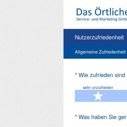
Zum
Inhalt
springen
Nutzerzufriedenheit
Allgemeine Zufriedenheit
(Erforderlich.)
*
Wie zufrieden sind
sehr unzufrieden
1 Ste
(Erforderlich.)
*
Was haben Sie ger