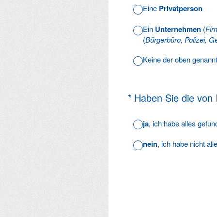
Eine
Privatperson
Ein
Unternehmen
(
Fir
(
Bürgerbüro, Polizei, Ge
Keine der oben genann
(Erforderlich.)
*
Haben Sie die von
ja
, ich habe alles gefu
nein
, ich habe nicht al