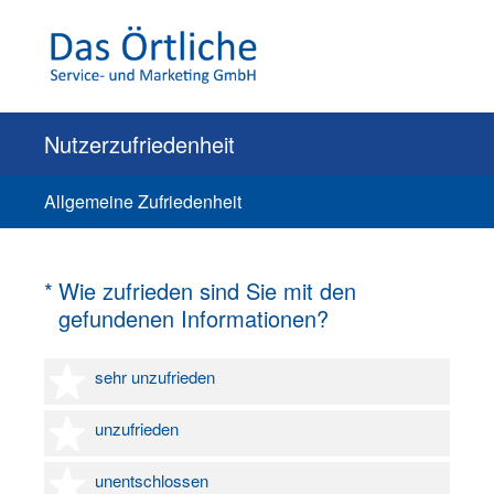
Nutzerzufriedenheit
Allgemeine Zufriedenheit
(Erforderlich.)
*
Wie zufrieden sind Sie mit den
gefundenen Informationen?
1 Stern
sehr unzufrieden
2 Sterne
unzufrieden
3 Sterne
unentschlossen