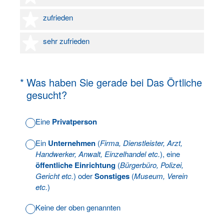
4 Sterne
zufrieden
5 Sterne
sehr zufrieden
(Erforderlich.)
*
Was haben Sie gerade bei Das Örtliche
gesucht?
Eine
Privatperson
Ein
Unternehmen
(
Firma, Dienstleister, Arzt,
Handwerker, Anwalt, Einzelhandel etc.
), eine
öffentliche Einrichtung
(
Bürgerbüro, Polizei,
Gericht etc.
) oder
Sonstiges
(
Museum, Verein
etc.
)
Keine der oben genannten