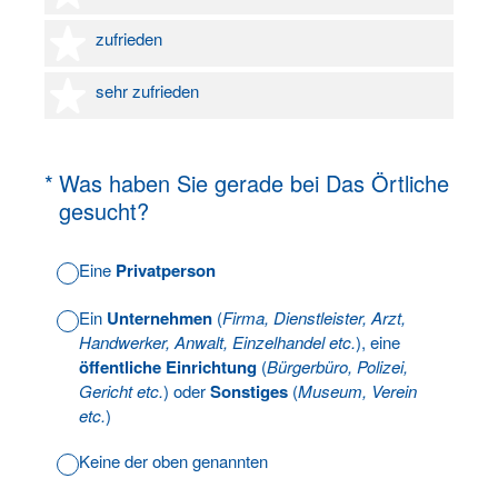
4 Sterne
zufrieden
5 Sterne
sehr zufrieden
(Erforderlich.)
*
Was haben Sie gerade bei Das Örtliche
gesucht?
Eine
Privatperson
Ein
Unternehmen
(
Firma, Dienstleister, Arzt,
Handwerker, Anwalt, Einzelhandel etc.
), eine
öffentliche Einrichtung
(
Bürgerbüro, Polizei,
Gericht etc.
) oder
Sonstiges
(
Museum, Verein
etc.
)
Keine der oben genannten