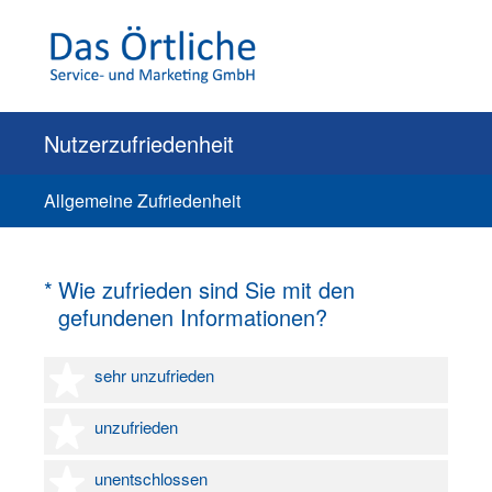
Nutzerzufriedenheit
Allgemeine Zufriedenheit
(Erforderlich.)
*
Wie zufrieden sind Sie mit den
gefundenen Informationen?
1 Stern
sehr unzufrieden
2 Sterne
unzufrieden
3 Sterne
unentschlossen