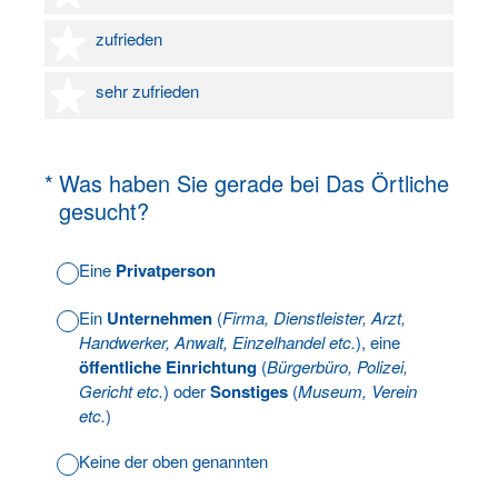
4 Sterne
zufrieden
5 Sterne
sehr zufrieden
(Erforderlich.)
*
Was haben Sie gerade bei Das Örtliche
gesucht?
Eine
Privatperson
Ein
Unternehmen
(
Firma, Dienstleister, Arzt,
Handwerker, Anwalt, Einzelhandel etc.
), eine
öffentliche Einrichtung
(
Bürgerbüro, Polizei,
Gericht etc.
) oder
Sonstiges
(
Museum, Verein
etc.
)
Keine der oben genannten