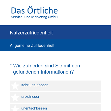
Nutzerzufriedenheit
Allgemeine Zufriedenheit
(Erforderlich.)
*
Wie zufrieden sind Sie mit den
gefundenen Informationen?
1 Stern
sehr unzufrieden
2 Sterne
unzufrieden
3 Sterne
unentschlossen