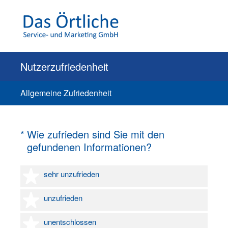
Nutzerzufriedenheit
Allgemeine Zufriedenheit
(Erforderlich.)
*
Wie zufrieden sind Sie mit den
gefundenen Informationen?
1 Stern
sehr unzufrieden
2 Sterne
unzufrieden
3 Sterne
unentschlossen