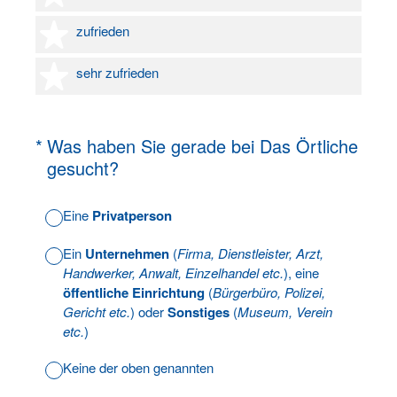
4 Sterne
zufrieden
5 Sterne
sehr zufrieden
(Erforderlich.)
*
Was haben Sie gerade bei Das Örtliche
gesucht?
Eine
Privatperson
Ein
Unternehmen
(
Firma, Dienstleister, Arzt,
Handwerker, Anwalt, Einzelhandel etc.
), eine
öffentliche Einrichtung
(
Bürgerbüro, Polizei,
Gericht etc.
) oder
Sonstiges
(
Museum, Verein
etc.
)
Keine der oben genannten