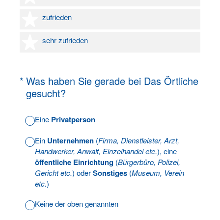
4 Sterne
zufrieden
5 Sterne
sehr zufrieden
(Erforderlich.)
*
Was haben Sie gerade bei Das Örtliche
gesucht?
Eine
Privatperson
Ein
Unternehmen
(
Firma, Dienstleister, Arzt,
Handwerker, Anwalt, Einzelhandel etc.
), eine
öffentliche Einrichtung
(
Bürgerbüro, Polizei,
Gericht etc.
) oder
Sonstiges
(
Museum, Verein
etc.
)
Keine der oben genannten