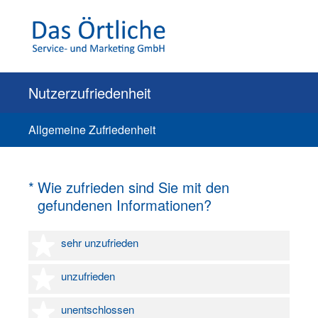
Nutzerzufriedenheit
Allgemeine Zufriedenheit
(Erforderlich.)
*
Wie zufrieden sind Sie mit den
gefundenen Informationen?
1 Stern
sehr unzufrieden
2 Sterne
unzufrieden
3 Sterne
unentschlossen