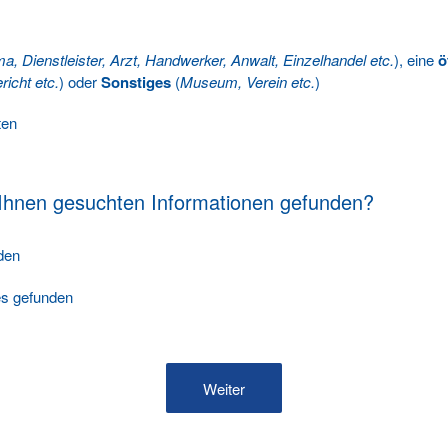
ma, Dienstleister, Arzt, Handwerker, Anwalt, Einzelhandel etc.
), eine
ö
richt etc.
) oder
Sonstiges
(
Museum, Verein etc.
)
ten
 Ihnen gesuchten Informationen gefunden?
nden
les gefunden
Weiter