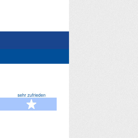
sehr zufrieden
terne
5 Sterne