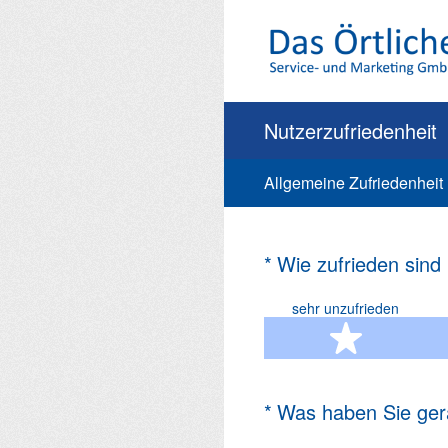
Zum
Inhalt
springen
Nutzerzufriedenheit
Allgemeine Zufriedenheit
(Erforderlich.)
*
Wie zufrieden sind
sehr unzufrieden
1 Ste
(Erforderlich.)
*
Was haben Sie ger