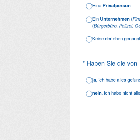
Eine
Privatperson
Ein
Unternehmen
(
Fir
(
Bürgerbüro, Polizei, Ge
Keine der oben genann
(Erforderlich.)
*
Haben Sie die von
ja
, ich habe alles gefu
nein
, ich habe nicht al