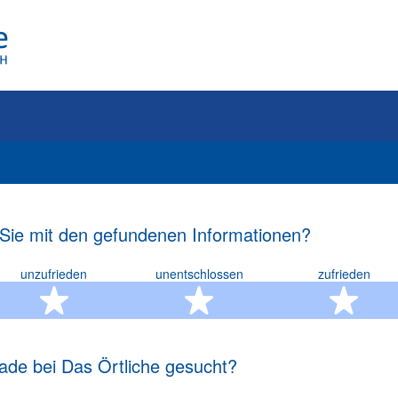
 Sie mit den gefundenen Informationen?
unzufrieden
unentschlossen
zufrieden
rn
2 Sterne
3 Sterne
4 S
ade bei Das Örtliche gesucht?