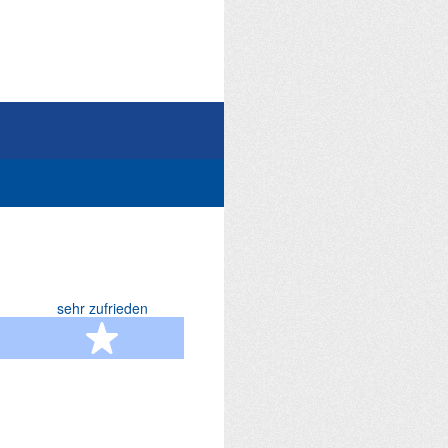
sehr zufrieden
terne
5 Sterne