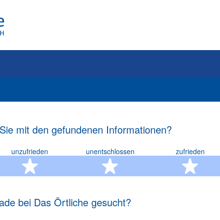
 Sie mit den gefundenen Informationen?
unzufrieden
unentschlossen
zufrieden
rn
2 Sterne
3 Sterne
4 S
ade bei Das Örtliche gesucht?