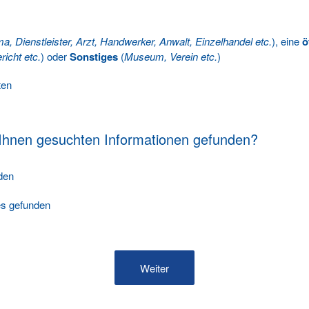
ma, Dienstleister, Arzt, Handwerker, Anwalt, Einzelhandel etc.
), eine
ö
richt etc.
) oder
Sonstiges
(
Museum, Verein etc.
)
ten
 Ihnen gesuchten Informationen gefunden?
nden
les gefunden
Weiter