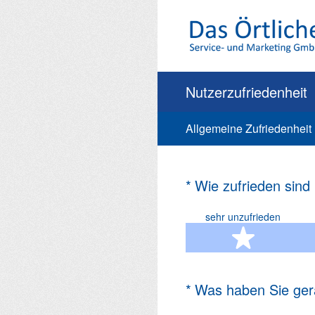
Zum
Inhalt
springen
Nutzerzufriedenheit
Allgemeine Zufriedenheit
(Erforderlich.)
*
Wie zufrieden sind
sehr unzufrieden
1 Ste
(Erforderlich.)
*
Was haben Sie ger