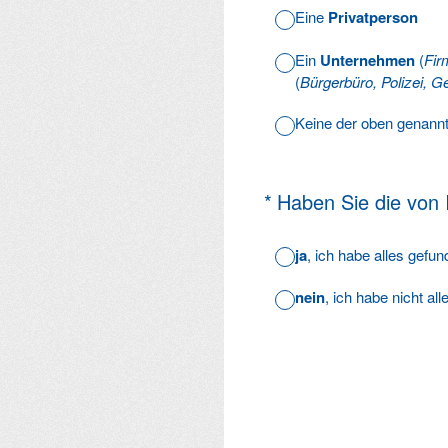
Eine
Privatperson
Ein
Unternehmen
(
Fir
(
Bürgerbüro, Polizei, Ge
Keine der oben genann
(Erforderlich.)
*
Haben Sie die von
ja
, ich habe alles gefu
nein
, ich habe nicht al