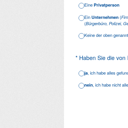
Eine
Privatperson
Ein
Unternehmen
(
Fir
(
Bürgerbüro, Polizei, Ge
Keine der oben genann
(Erforderlich.)
*
Haben Sie die von
ja
, ich habe alles gefu
nein
, ich habe nicht al