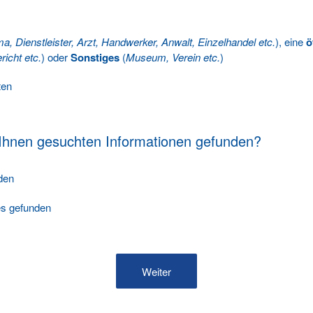
ma, Dienstleister, Arzt, Handwerker, Anwalt, Einzelhandel etc.
), eine
ö
richt etc.
) oder
Sonstiges
(
Museum, Verein etc.
)
ten
 Ihnen gesuchten Informationen gefunden?
nden
les gefunden
Weiter