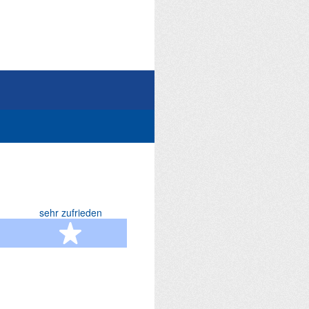
sehr zufrieden
terne
5 Sterne