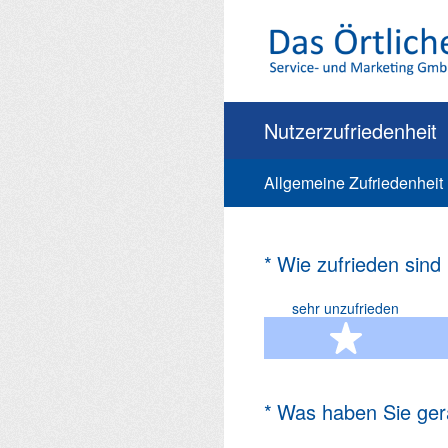
Zum
Inhalt
springen
Nutzerzufriedenheit
Allgemeine Zufriedenheit
(Erforderlich.)
*
Wie zufrieden sind
sehr unzufrieden
1 Ste
(Erforderlich.)
*
Was haben Sie ger