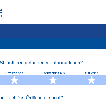
 Sie mit den gefundenen Informationen?
unzufrieden
unentschlossen
zufrieden
rn
2 Sterne
3 Sterne
4 S
ade bei Das Örtliche gesucht?