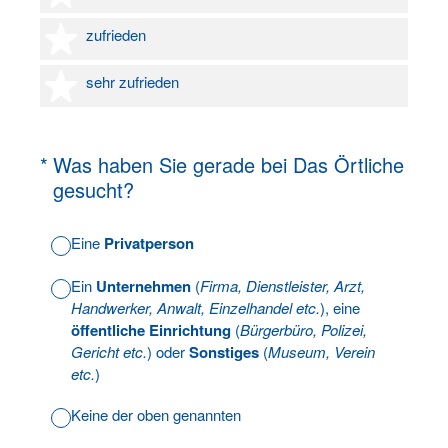
4 Sterne
zufrieden
5 Sterne
sehr zufrieden
(Erforderlich.)
*
Was haben Sie gerade bei Das Örtliche
gesucht?
Eine
Privatperson
Ein
Unternehmen
(
Firma, Dienstleister, Arzt,
Handwerker, Anwalt, Einzelhandel etc.
), eine
öffentliche Einrichtung
(
Bürgerbüro, Polizei,
Gericht etc.
) oder
Sonstiges
(
Museum, Verein
etc.
)
Keine der oben genannten