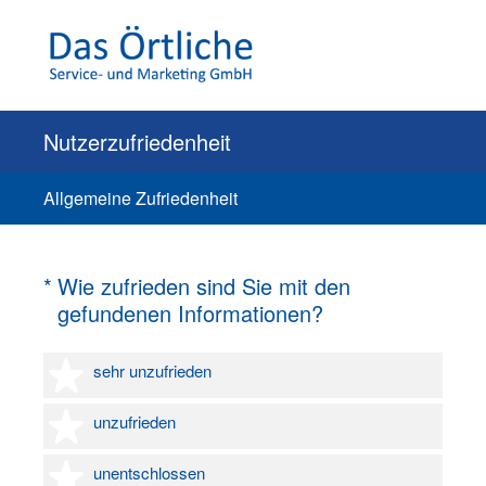
Nutzerzufriedenheit
Allgemeine Zufriedenheit
(Erforderlich.)
*
Wie zufrieden sind Sie mit den
gefundenen Informationen?
1 Stern
sehr unzufrieden
2 Sterne
unzufrieden
3 Sterne
unentschlossen