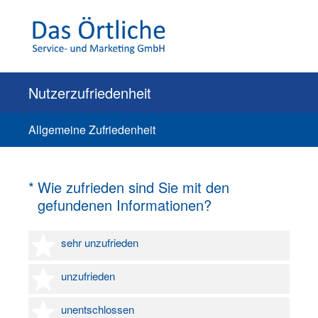
Nutzerzufriedenheit
Allgemeine Zufriedenheit
(Erforderlich.)
*
Wie zufrieden sind Sie mit den
gefundenen Informationen?
1 Stern
sehr unzufrieden
2 Sterne
unzufrieden
3 Sterne
unentschlossen