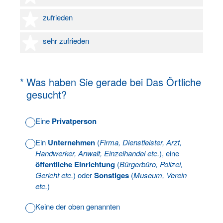
4 Sterne
zufrieden
5 Sterne
sehr zufrieden
(Erforderlich.)
*
Was haben Sie gerade bei Das Örtliche
gesucht?
Eine
Privatperson
Ein
Unternehmen
(
Firma, Dienstleister, Arzt,
Handwerker, Anwalt, Einzelhandel etc.
), eine
öffentliche Einrichtung
(
Bürgerbüro, Polizei,
Gericht etc.
) oder
Sonstiges
(
Museum, Verein
etc.
)
Keine der oben genannten