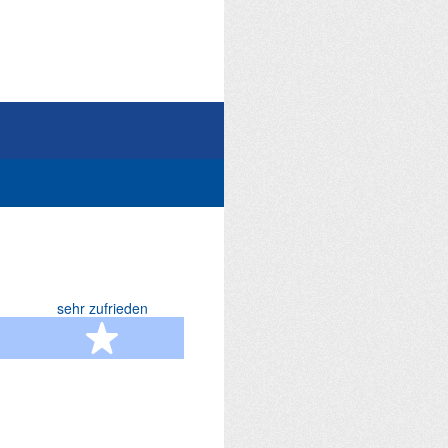
sehr zufrieden
terne
5 Sterne