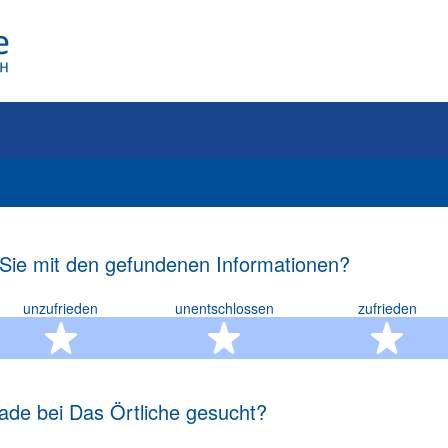
 Sie mit den gefundenen Informationen?
unzufrieden
unentschlossen
zufrieden
rn
2 Sterne
3 Sterne
4 S
ade bei Das Örtliche gesucht?