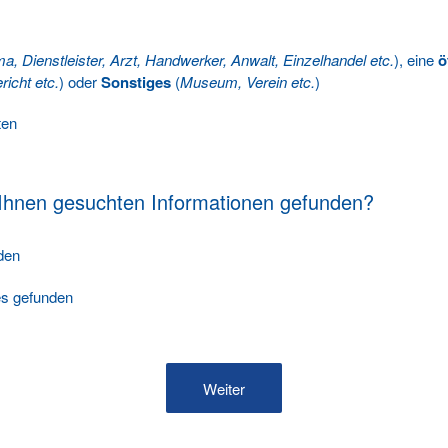
ma, Dienstleister, Arzt, Handwerker, Anwalt, Einzelhandel etc.
), eine
ö
richt etc.
) oder
Sonstiges
(
Museum, Verein etc.
)
ten
 Ihnen gesuchten Informationen gefunden?
nden
les gefunden
Weiter