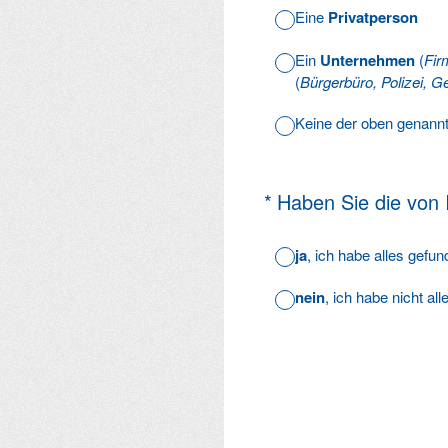
Eine
Privatperson
Ein
Unternehmen
(
Fir
(
Bürgerbüro, Polizei, Ge
Keine der oben genann
(Erforderlich.)
*
Haben Sie die von
ja
, ich habe alles gefu
nein
, ich habe nicht al