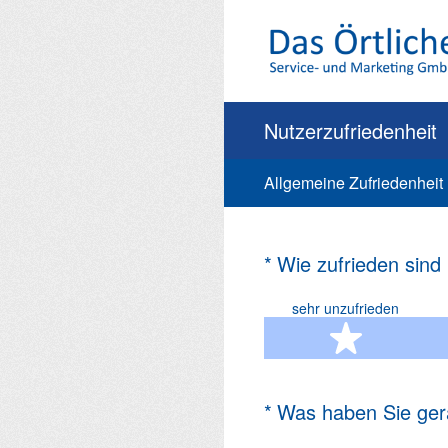
Zum
Inhalt
springen
Nutzerzufriedenheit
Allgemeine Zufriedenheit
(Erforderlich.)
*
Wie zufrieden sind
sehr unzufrieden
1 Ste
(Erforderlich.)
*
Was haben Sie ger