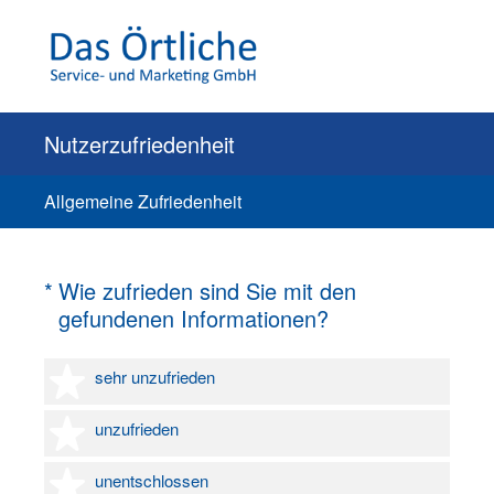
Nutzerzufriedenheit
Allgemeine Zufriedenheit
(Erforderlich.)
*
Wie zufrieden sind Sie mit den
gefundenen Informationen?
1 Stern
sehr unzufrieden
2 Sterne
unzufrieden
3 Sterne
unentschlossen