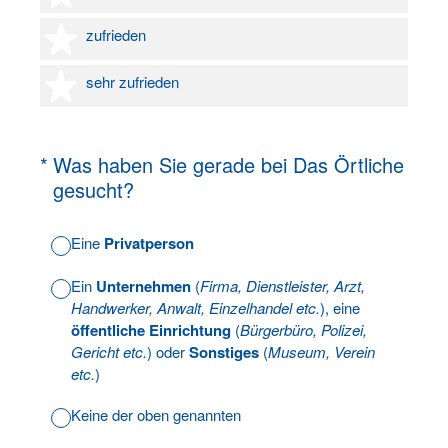
4 Sterne
zufrieden
5 Sterne
sehr zufrieden
(Erforderlich.)
*
Was haben Sie gerade bei Das Örtliche
gesucht?
Eine
Privatperson
Ein
Unternehmen
(
Firma, Dienstleister, Arzt,
Handwerker, Anwalt, Einzelhandel etc.
), eine
öffentliche Einrichtung
(
Bürgerbüro, Polizei,
Gericht etc.
) oder
Sonstiges
(
Museum, Verein
etc.
)
Keine der oben genannten