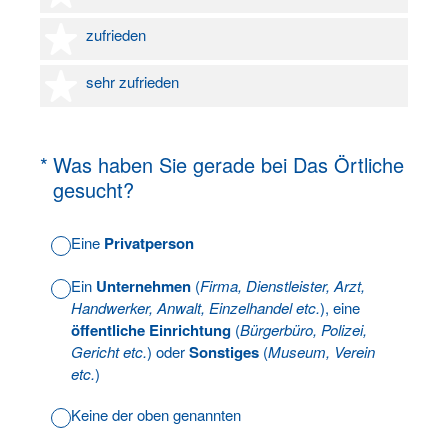
4 Sterne
zufrieden
5 Sterne
sehr zufrieden
(Erforderlich.)
*
Was haben Sie gerade bei Das Örtliche
gesucht?
Eine
Privatperson
Ein
Unternehmen
(
Firma, Dienstleister, Arzt,
Handwerker, Anwalt, Einzelhandel etc.
), eine
öffentliche Einrichtung
(
Bürgerbüro, Polizei,
Gericht etc.
) oder
Sonstiges
(
Museum, Verein
etc.
)
Keine der oben genannten