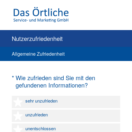
Nutzerzufriedenheit
Allgemeine Zufriedenheit
(Erforderlich.)
*
Wie zufrieden sind Sie mit den
gefundenen Informationen?
1 Stern
sehr unzufrieden
2 Sterne
unzufrieden
3 Sterne
unentschlossen