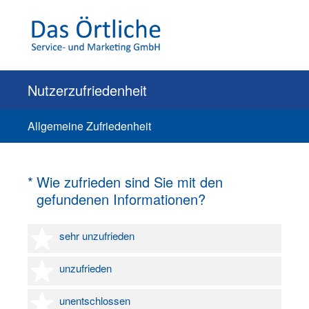
Nutzerzufriedenheit
Allgemeine Zufriedenheit
(Erforderlich.)
*
Wie zufrieden sind Sie mit den
gefundenen Informationen?
1 Stern
sehr unzufrieden
2 Sterne
unzufrieden
3 Sterne
unentschlossen