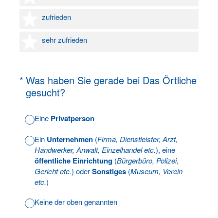
4 Sterne
zufrieden
5 Sterne
sehr zufrieden
(Erforderlich.)
*
Was haben Sie gerade bei Das Örtliche
gesucht?
Eine
Privatperson
Ein
Unternehmen
(
Firma, Dienstleister, Arzt,
Handwerker, Anwalt, Einzelhandel etc.
), eine
öffentliche Einrichtung
(
Bürgerbüro, Polizei,
Gericht etc.
) oder
Sonstiges
(
Museum, Verein
etc.
)
Keine der oben genannten