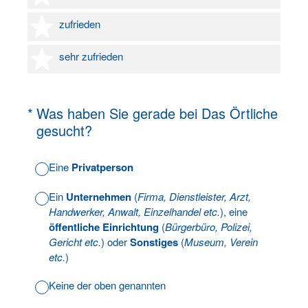
4 Sterne
zufrieden
5 Sterne
sehr zufrieden
(Erforderlich.)
*
Was haben Sie gerade bei Das Örtliche
gesucht?
Eine
Privatperson
Ein
Unternehmen
(
Firma, Dienstleister, Arzt,
Handwerker, Anwalt, Einzelhandel etc.
), eine
öffentliche Einrichtung
(
Bürgerbüro, Polizei,
Gericht etc.
) oder
Sonstiges
(
Museum, Verein
etc.
)
Keine der oben genannten