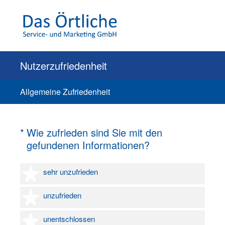
Nutzerzufriedenheit
Allgemeine Zufriedenheit
(Erforderlich.)
*
Wie zufrieden sind Sie mit den
gefundenen Informationen?
1 Stern
sehr unzufrieden
2 Sterne
unzufrieden
3 Sterne
unentschlossen