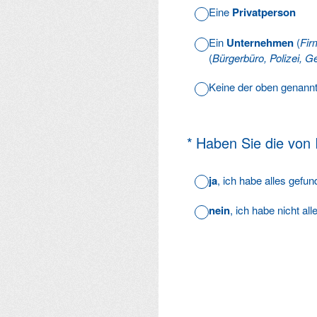
Eine
Privatperson
Ein
Unternehmen
(
Fir
(
Bürgerbüro, Polizei, Ge
Keine der oben genann
(Erforderlich.)
*
Haben Sie die von
ja
, ich habe alles gefu
nein
, ich habe nicht al