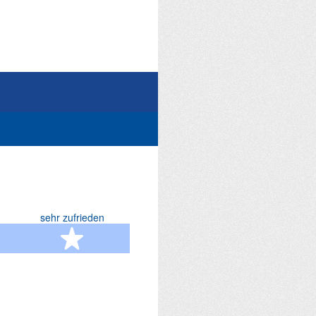
sehr zufrieden
terne
5 Sterne