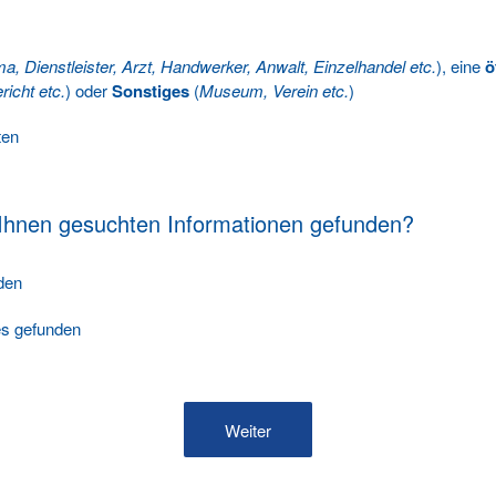
ma, Dienstleister, Arzt, Handwerker, Anwalt, Einzelhandel etc.
), eine
ö
richt etc.
) oder
Sonstiges
(
Museum, Verein etc.
)
ten
 Ihnen gesuchten Informationen gefunden?
nden
les gefunden
Weiter