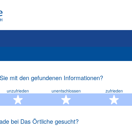
 Sie mit den gefundenen Informationen?
unzufrieden
unentschlossen
zufrieden
rn
2 Sterne
3 Sterne
4 S
ade bei Das Örtliche gesucht?