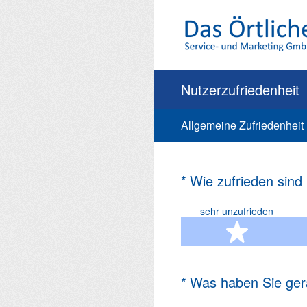
Zum
Inhalt
springen
Nutzerzufriedenheit
Allgemeine Zufriedenheit
(Erforderlich.)
*
Wie zufrieden sind
sehr unzufrieden
1 Ste
(Erforderlich.)
*
Was haben Sie ger