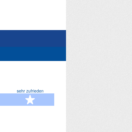
sehr zufrieden
terne
5 Sterne