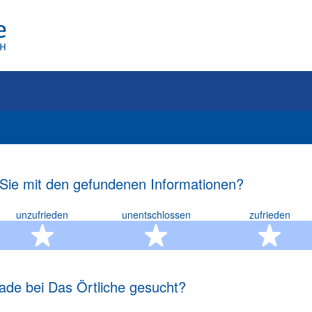
 Sie mit den gefundenen Informationen?
unzufrieden
unentschlossen
zufrieden
rn
2 Sterne
3 Sterne
4 S
ade bei Das Örtliche gesucht?