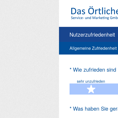
Zum
Inhalt
springen
Nutzerzufriedenheit
Allgemeine Zufriedenheit
(Erforderlich.)
*
Wie zufrieden sind
sehr unzufrieden
1 Ste
(Erforderlich.)
*
Was haben Sie ger