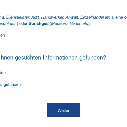
ma, Dienstleister, Arzt, Handwerker, Anwalt, Einzelhandel etc.
), eine
ö
richt etc.
) oder
Sonstiges
(
Museum, Verein etc.
)
ten
 Ihnen gesuchten Informationen gefunden?
nden
les gefunden
Weiter