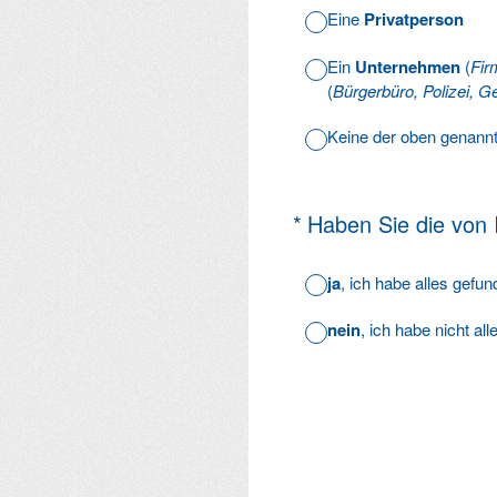
Eine
Privatperson
Ein
Unternehmen
(
Fir
(
Bürgerbüro, Polizei, Ge
Keine der oben genann
(Erforderlich.)
*
Haben Sie die von
ja
, ich habe alles gefu
nein
, ich habe nicht al