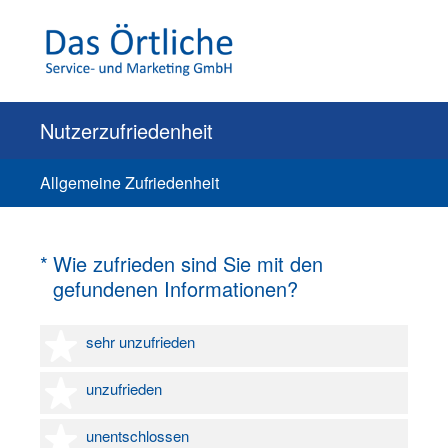
Nutzerzufriedenheit
Allgemeine Zufriedenheit
(Erforderlich.)
*
Wie zufrieden sind Sie mit den
gefundenen Informationen?
1 Stern
sehr unzufrieden
2 Sterne
unzufrieden
3 Sterne
unentschlossen