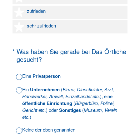
4 Sterne
zufrieden
5 Sterne
sehr zufrieden
(Erforderlich.)
*
Was haben Sie gerade bei Das Örtliche
gesucht?
Eine
Privatperson
Ein
Unternehmen
(
Firma, Dienstleister, Arzt,
Handwerker, Anwalt, Einzelhandel etc.
), eine
öffentliche Einrichtung
(
Bürgerbüro, Polizei,
Gericht etc.
) oder
Sonstiges
(
Museum, Verein
etc.
)
Keine der oben genannten