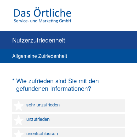
Nutzerzufriedenheit
Allgemeine Zufriedenheit
(Erforderlich.)
*
Wie zufrieden sind Sie mit den
gefundenen Informationen?
1 Stern
sehr unzufrieden
2 Sterne
unzufrieden
3 Sterne
unentschlossen