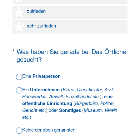
4 Sterne
zufrieden
5 Sterne
sehr zufrieden
(Erforderlich.)
*
Was haben Sie gerade bei Das Örtliche
gesucht?
Eine
Privatperson
Ein
Unternehmen
(
Firma, Dienstleister, Arzt,
Handwerker, Anwalt, Einzelhandel etc.
), eine
öffentliche Einrichtung
(
Bürgerbüro, Polizei,
Gericht etc.
) oder
Sonstiges
(
Museum, Verein
etc.
)
Keine der oben genannten