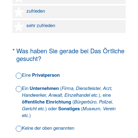
4 Sterne
zufrieden
5 Sterne
sehr zufrieden
(Erforderlich.)
*
Was haben Sie gerade bei Das Örtliche
gesucht?
Eine
Privatperson
Ein
Unternehmen
(
Firma, Dienstleister, Arzt,
Handwerker, Anwalt, Einzelhandel etc.
), eine
öffentliche Einrichtung
(
Bürgerbüro, Polizei,
Gericht etc.
) oder
Sonstiges
(
Museum, Verein
etc.
)
Keine der oben genannten