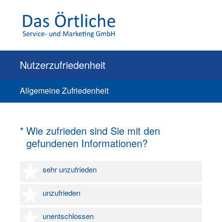
Nutzerzufriedenheit
Allgemeine Zufriedenheit
(Erforderlich.)
*
Wie zufrieden sind Sie mit den
gefundenen Informationen?
1 Stern
sehr unzufrieden
2 Sterne
unzufrieden
3 Sterne
unentschlossen