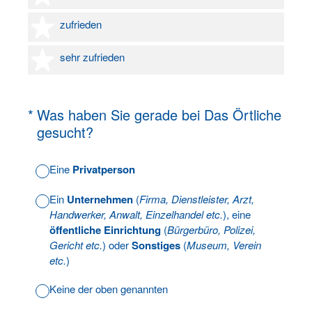
4 Sterne
zufrieden
5 Sterne
sehr zufrieden
(Erforderlich.)
*
Was haben Sie gerade bei Das Örtliche
gesucht?
Eine
Privatperson
Ein
Unternehmen
(
Firma, Dienstleister, Arzt,
Handwerker, Anwalt, Einzelhandel etc.
), eine
öffentliche Einrichtung
(
Bürgerbüro, Polizei,
Gericht etc.
) oder
Sonstiges
(
Museum, Verein
etc.
)
Keine der oben genannten