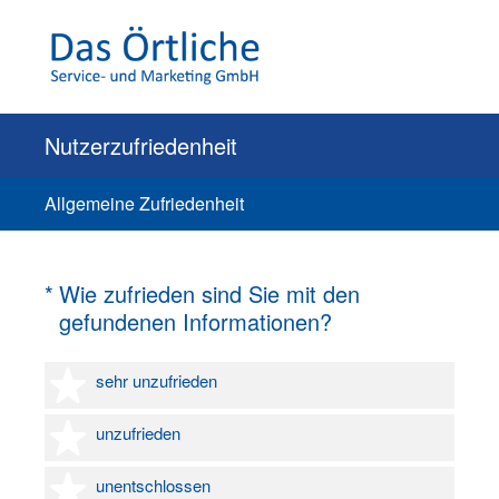
Nutzerzufriedenheit
Allgemeine Zufriedenheit
(Erforderlich.)
*
Wie zufrieden sind Sie mit den
gefundenen Informationen?
1 Stern
sehr unzufrieden
2 Sterne
unzufrieden
3 Sterne
unentschlossen