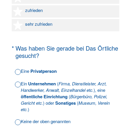
4 Sterne
zufrieden
5 Sterne
sehr zufrieden
(Erforderlich.)
*
Was haben Sie gerade bei Das Örtliche
gesucht?
Eine
Privatperson
Ein
Unternehmen
(
Firma, Dienstleister, Arzt,
Handwerker, Anwalt, Einzelhandel etc.
), eine
öffentliche Einrichtung
(
Bürgerbüro, Polizei,
Gericht etc.
) oder
Sonstiges
(
Museum, Verein
etc.
)
Keine der oben genannten