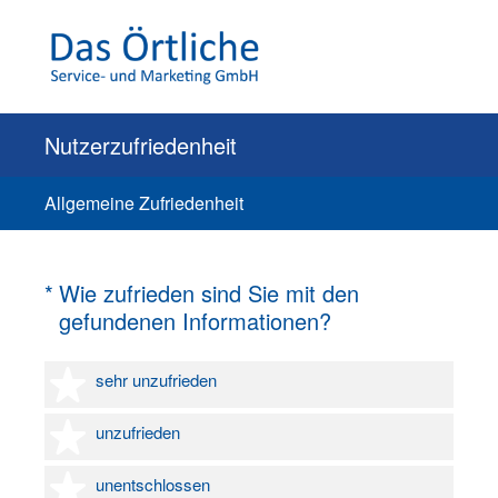
Nutzerzufriedenheit
Allgemeine Zufriedenheit
(Erforderlich.)
*
Wie zufrieden sind Sie mit den
gefundenen Informationen?
1 Stern
sehr unzufrieden
2 Sterne
unzufrieden
3 Sterne
unentschlossen