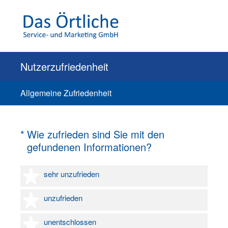
Nutzerzufriedenheit
Allgemeine Zufriedenheit
(Erforderlich.)
*
Wie zufrieden sind Sie mit den
gefundenen Informationen?
1 Stern
sehr unzufrieden
2 Sterne
unzufrieden
3 Sterne
unentschlossen