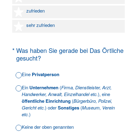
4 Sterne
zufrieden
5 Sterne
sehr zufrieden
(Erforderlich.)
*
Was haben Sie gerade bei Das Örtliche
gesucht?
Eine
Privatperson
Ein
Unternehmen
(
Firma, Dienstleister, Arzt,
Handwerker, Anwalt, Einzelhandel etc.
), eine
öffentliche Einrichtung
(
Bürgerbüro, Polizei,
Gericht etc.
) oder
Sonstiges
(
Museum, Verein
etc.
)
Keine der oben genannten