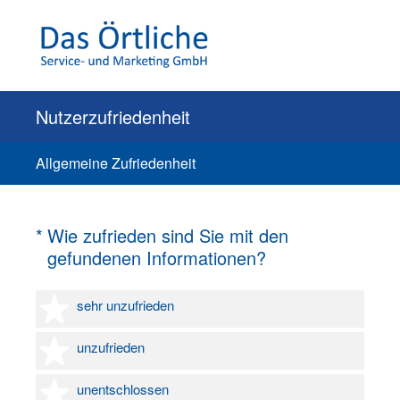
Nutzerzufriedenheit
Allgemeine Zufriedenheit
(Erforderlich.)
*
Wie zufrieden sind Sie mit den
gefundenen Informationen?
1 Stern
sehr unzufrieden
2 Sterne
unzufrieden
3 Sterne
unentschlossen