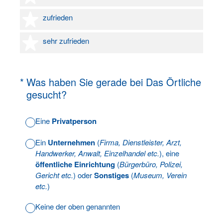
4 Sterne
zufrieden
5 Sterne
sehr zufrieden
(Erforderlich.)
*
Was haben Sie gerade bei Das Örtliche
gesucht?
Eine
Privatperson
Ein
Unternehmen
(
Firma, Dienstleister, Arzt,
Handwerker, Anwalt, Einzelhandel etc.
), eine
öffentliche Einrichtung
(
Bürgerbüro, Polizei,
Gericht etc.
) oder
Sonstiges
(
Museum, Verein
etc.
)
Keine der oben genannten