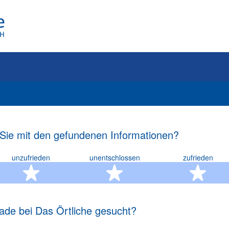
 Sie mit den gefundenen Informationen?
unzufrieden
unentschlossen
zufrieden
rn
2 Sterne
3 Sterne
4 S
ade bei Das Örtliche gesucht?