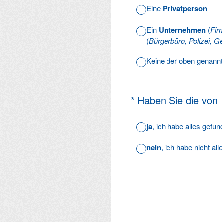
Eine
Privatperson
Ein
Unternehmen
(
Fir
(
Bürgerbüro, Polizei, Ge
Keine der oben genann
(Erforderlich.)
*
Haben Sie die von
ja
, ich habe alles gefu
nein
, ich habe nicht al