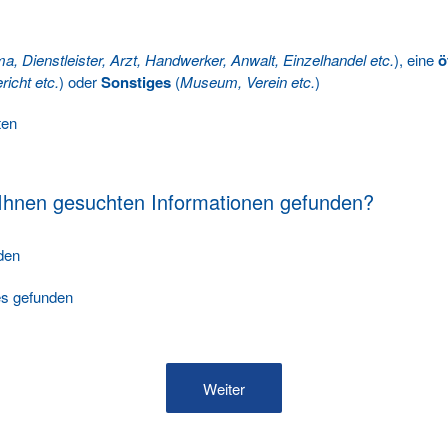
ma, Dienstleister, Arzt, Handwerker, Anwalt, Einzelhandel etc.
), eine
ö
richt etc.
) oder
Sonstiges
(
Museum, Verein etc.
)
ten
 Ihnen gesuchten Informationen gefunden?
nden
les gefunden
Weiter