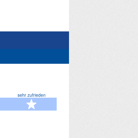
sehr zufrieden
terne
5 Sterne