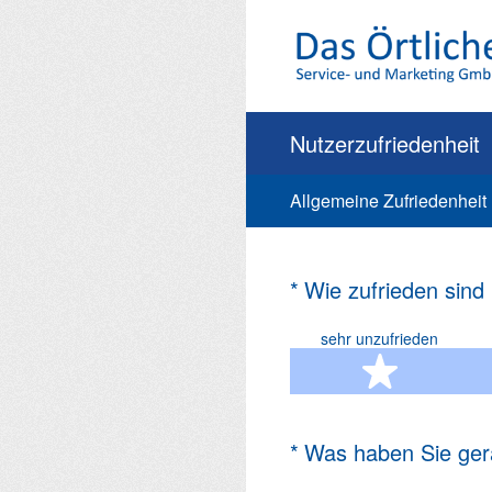
Zum
Inhalt
springen
Nutzerzufriedenheit
Allgemeine Zufriedenheit
(Erforderlich.)
*
Wie zufrieden sind
sehr unzufrieden
1 Ste
(Erforderlich.)
*
Was haben Sie ger